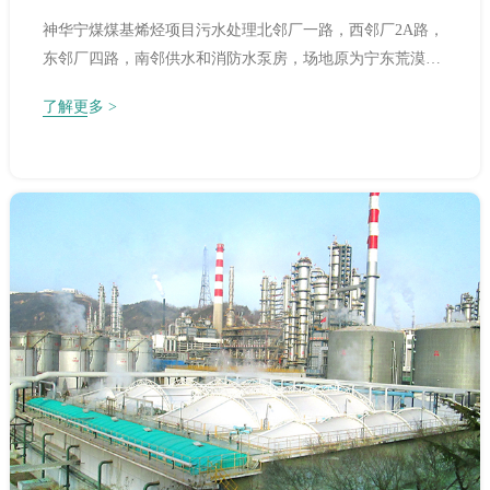
神华宁煤煤基烯烃项目污水处理北邻厂一路，西邻厂2A路，
东邻厂四路，南邻供水和消防水泵房，场地原为宁东荒漠沙
丘地。
了解更多 >