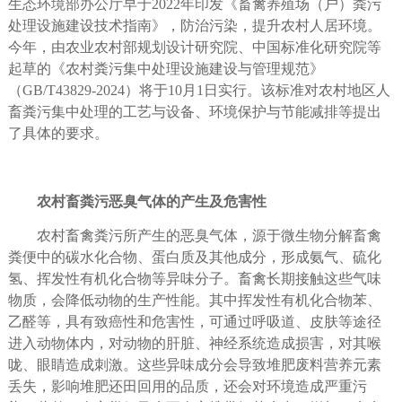
生态环境部办公厅早于
2022
年印发《畜禽养殖场（户）粪污
处理设施建设技术指南》，防治污染，提升农村人居环境。
今年，由农业农村部规划设计研究院、中国标准化研究院等
起草的《农村粪污集中处理设施建设与管理规范》
（
GB/T43829-2024
）将于
10
月
1
日实行。该标准对农村地区人
畜粪污集中处理的工艺与设备、环境保护与节能减排等提出
了具体的要求。
农村畜粪污恶臭气体的产生及危害性
农村畜禽粪污所产生的恶臭气体，源于微生物分解畜禽
粪便中的碳水化合物、蛋白质及其他成分，形成氨气、硫化
氢、挥发性有机化合物等异味分子。畜禽长期接触这些气味
物质，会降低动物的生产性能。其中挥发性有机化合物苯、
乙醛等，具有致癌性和危害性，可通过呼吸道、皮肤等途径
进入动物体内，对动物的肝脏、神经系统造成损害，对其喉
咙、眼睛造成刺激。这些异味成分会导致堆肥废料营养元素
丢失，影响堆肥还田回用的品质，还会对环境造成严重污