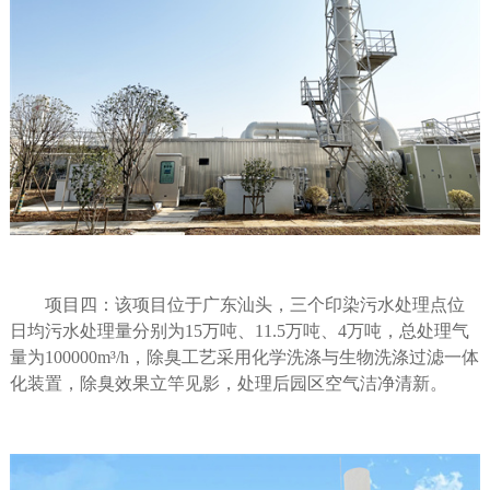
项目四：该项目位于广东汕头，三个印染污水处理点位
日均污水处理量分别为
15
万吨、
11.5
万吨、
4
万吨，总处理气
量为
100000m
³
/h
，除臭工艺采用化学洗涤与生物洗涤过滤一体
化装置，除臭效果立竿见影，处理后园区空气洁净清新。