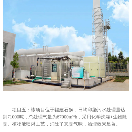
项目五：该项目位于福建石狮，日均印染污水处理量达
到
71000
吨，总处理气量为
67000m
³
/h
，采用化学洗涤
+
生物除
臭、植物液喷淋工艺，消除了恶臭气味，治理效果显著。