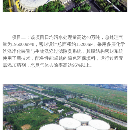
项目二：该项目日均污水处理量高达
40
万吨，总处理气
量为
195000m
³
/h
，密封设计总面积约
15200m
²，采用多层化学
洗涤净化装置与生物洗涤过滤除臭系统，其膜结构密封系统
使用了新技术，配备性能卓越的绿色环保填料，运行过程无
需添加药剂，恶臭气体去除率高达
95%
以上。