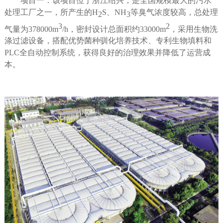
项目一：该项目位于浙江绍兴，是全国规模最大的污水
处理工厂之一，所产生的
H
S
、
NH
等臭气浓度较高，总处理
2
3
3
2
气量为
378000m
/h
，密封设计总面积约
33000m
，采用生物洗
涤过滤设备，搭配优势菌种驯化培养技术、专利生物填料和
PLC
全自动控制系统，获得良好的治理效果并降低了运营成
本。