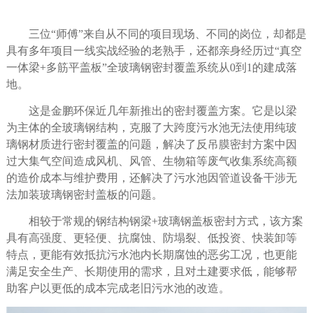
三位
“师傅”来自从不同的项目现场、不同的岗位，却都是
具有多年项目一线实战经验的老熟手，还都亲身经历过“真空
一体梁
+
多筋平盖板”全玻璃钢密封覆盖系统从
0
到
1
的建成落
地。
这是金鹏环保近几年新推出的密封覆盖方案。它是
以梁
为主体的全玻璃钢
结构，克服了大跨度污水池无法使用纯玻
璃钢材质进行密封覆盖的问题，解决了反吊膜密封方案中因
过大集气空间造成风机、风管、生物箱等废气收集系统高额
的造价成本与维护费用，还解决了污水池因管道设备干涉无
法加装玻璃钢密封盖板的问题。
相较于常规的钢结构钢梁
+
玻璃钢盖板密封方式，该方案
具有高强度、更轻便、抗腐蚀、防塌裂、低投资、快装卸等
特点，更能有效抵抗污水池内长期腐蚀的恶劣工况，也更能
满足安全生产、长期使用的需求，且对土建要求低，能够帮
助客户以更低的成本完成老旧污水池的改造。